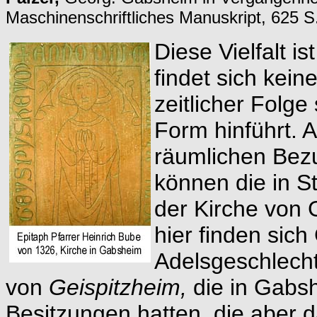
Maschinenschriftliches Manuskript, 625 
Diese Vielfalt is
findet sich kein
zeitlicher Folge
Form hinführt. 
räumlichen Bezug
können die in S
der Kirche von 
hier finden sic
Adelsgeschlecht
von
Geispitzheim,
die in Gabsh
Besitzungen hatten, die aber 