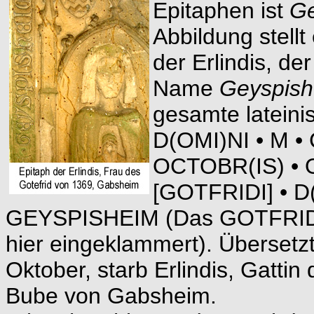
Epitaphen ist
Ge
Abbildung stell
der Erlindis, de
Name
Geyspis
gesamte lateinis
D(OMI)NI • M • 
OCTOBR(IS) • O
[GOTFRIDI] • D
GEYSPISHEIM (Das GOTFRIDI is
hier eingeklammert). Übersetz
Oktober, starb Erlindis, Gattin
Bube von Gabsheim.