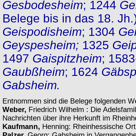
Gesbodesheim
; 1244
Ge
Belege bis in das 18. Jh
Geispodisheim
; 1304
Ge
Geyspesheim;
1325
Gei
1497
Gaispitzheim
; 158
Gaubßheim
; 1624
Gäbsp
Gabsheim.
Entnommen sind die Belege folgenden W
Weber,
Friedrich Wilhelm : Die Adelsfami
Nachrichten über ihre Herkunft im Rhein
Kaufmann,
Henning: Rheinhessische Or
Palzer,
Georg: Gabsheim in Vergangenhe