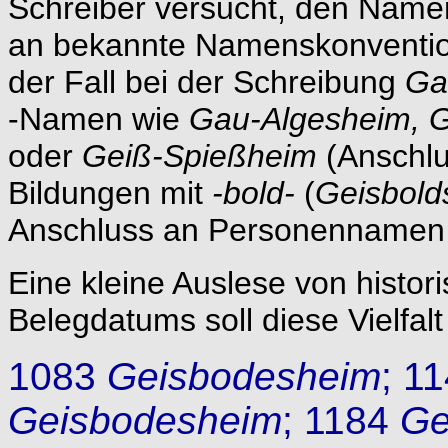
Schreiber versucht, den Namen
an bekannte Namenskonventio
der Fall bei der Schreibung
Ga
-Namen wie
Gau-Algesheim, 
oder
Geiß-Spießheim
(Anschlu
Bildungen mit
-bold-
(
Geisbol
Anschluss an Personennamen
Eine kleine Auslese von histo
Belegdatums soll diese Vielfalt
1083
Geisbodesheim
; 1
Geisbodesheim
; 1184
Ge