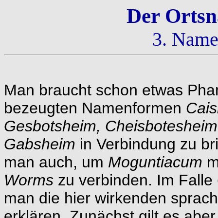
Der Orts
3. Name
Man braucht schon etwas Phan
bezeugten Namenformen
Cais
Gesbotsheim, Cheisboteshei
Gabsheim
in Verbindung zu br
man auch, um
Moguntiacum
m
Worms
zu verbinden. Im Falle
man die hier wirkenden sprach
erklären. Zunächst gilt es aber