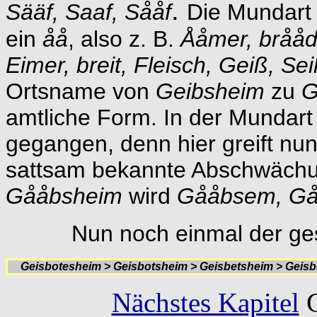
.
Sääf, Saaf, Sååf
Die Mundart 
ein
åå
, also z. B.
Ååmer, brååd
Eimer, breit, Fleisch, Geiß, Sei
Ortsname von
Geibsheim
zu
G
amtliche Form. In der Mundart 
gegangen, denn hier greift nu
sattsam bekannte Abschwächu
Gååbsheim
wird
Gååbsem, G
Nun noch einmal der ge
Geisbotesheim > Geisbotsheim > Geisbetsheim > Gei
Nächstes Kapitel
G