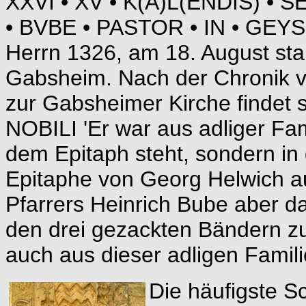
XXVI • XV • K(A)L(ENDIS) • 
• BVBE • PASTOR • IN • GEYS
Herrn 1326, am 18. August star
Gabsheim. Nach der Chronik v
zur Gabsheimer Kirche findet
NOBILI 'Er war aus adliger Fami
dem Epitaph steht, sondern in
Epitaphe von Georg Helwich 
Pfarrers Heinrich Bube aber d
den drei gezackten Bändern zu 
auch aus dieser adligen Famil
Die häufigste S